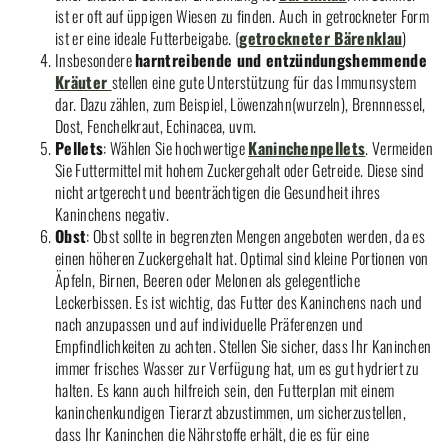
ist er oft auf üppigen Wiesen zu finden. Auch in getrockneter Form
ist er eine ideale Futterbeigabe. (
getrockneter Bärenklau
)
Insbesondere
harntreibende und entzündungshemmende
Kräuter
stellen eine gute Unterstützung für das Immunsystem
dar. Dazu zählen, zum Beispiel, Löwenzahn(wurzeln), Brennnessel,
Dost, Fenchelkraut, Echinacea, uvm.
Pellets
: Wählen Sie hochwertige
Kaninchenpellets
. Vermeiden
Sie Futtermittel mit hohem Zuckergehalt oder Getreide. Diese sind
nicht artgerecht und beenträchtigen die Gesundheit ihres
Kaninchens negativ.
Obst
: Obst sollte in begrenzten Mengen angeboten werden, da es
einen höheren Zuckergehalt hat. Optimal sind kleine Portionen von
Äpfeln, Birnen, Beeren oder Melonen als gelegentliche
Leckerbissen. Es ist wichtig, das Futter des Kaninchens nach und
nach anzupassen und auf individuelle Präferenzen und
Empfindlichkeiten zu achten. Stellen Sie sicher, dass Ihr Kaninchen
immer frisches Wasser zur Verfügung hat, um es gut hydriert zu
halten. Es kann auch hilfreich sein, den Futterplan mit einem
kaninchenkundigen Tierarzt abzustimmen, um sicherzustellen,
dass Ihr Kaninchen die Nährstoffe erhält, die es für eine