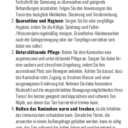
Fortschritt der Genesung zu überwachen und geeignete
Behandlungen anzubieten. Folgen Sie den Anweisungen des
Tierarztes bezüglich Medikation, Dosierung und Verabreichung.
Quarantäne und Hygiene
: Sorgen Sie für eine sorgfältige
Hygiene, indem Sie die Käfige, Spielzeug und Futter-
/Wassernäpfe regelmäßig reinigen. Gründliches Händewaschen
nach der Gehegereinigung oder der Tierpflege verstehen sich
dabei von selbst.
Unterstützende Pflege
: Bieten Sie dem Kaninchen eine
angemessene und unterstützende Pflege an. Sorgen Sie dabei für
eine saubere und stressfreie Umgebung, indem Sie ihm
ausreichend Platz zum Bewegen anbieten. Achten Sie darauf, dass
das Kaninchen stets Zugang zu frischem Wasser und einer
ausgewogenen Ernährung hat. Nehmen Sie dabei besondere
Rücksicht auf die eingeschränkten Bewegungsmöglichkeiten Ihres
Tieres! Am besten geeignet sind kippsichere und schwere Ton-
Näpfe, aus denen das Tier barrierefrei trinken kann.
Halten das Kaninchen warm und trocken
, da die Infektion
das Immunsystem schwächen kann. Gerade bei Tieren, die
ansonsten in einem Außengehege gehalten werden, kann es nötig
sein, das Tier während der kalten Jahreszeit vorübergehend in