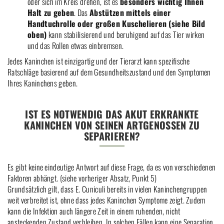
oder sich im Kreis drehen, ist es
besonders wichtig Ihnen
Halt zu geben
. Das
Abstützen mittels einer
Handtuchrolle oder großen Kuschelieren (siehe Bild
oben)
kann stabilisierend und beruhigend auf das Tier wirken
und das Rollen etwas einbremsen.
Jedes Kaninchen ist einzigartig und der Tierarzt kann spezifische
Ratschläge basierend auf dem Gesundheitszustand und den Symptomen
Ihres Kaninchens geben.
IST ES NOTWENDIG DAS AKUT ERKRANKTE
KANINCHEN VON SEINEN ARTGENOSSEN ZU
SEPARIEREN?
Es gibt keine eindeutige Antwort auf diese Frage, da es von verschiedenen
Faktoren abhängt. (siehe vorheriger Absatz, Punkt 5)
Grundsätzlich gilt, dass E. Cuniculi bereits in vielen Kaninchengruppen
weit verbreitet ist, ohne dass jedes Kaninchen Symptome zeigt. Zudem
kann die Infektion auch längere Zeit in einem ruhenden, nicht
ansteckenden Zustand verbleiben. In solchen Fällen kann eine Separation