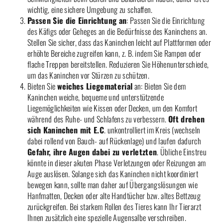
wichtig, eine sichere Umgebung zu schaffen.
Passen Sie die Einrichtung an
: Passen Sie die Einrichtung
des Käfigs oder Geheges an die Bedürfnisse des Kaninchens an.
Stellen Sie sicher, dass das Kaninchen leicht auf Plattformen oder
erhöhte Bereiche zugreifen kann, z. B. indem Sie Rampen oder
flache Treppen bereitstellen. Reduzieren Sie Höhenunterschiede,
um das Kaninchen vor Stürzen zu schützen.
Bieten Sie
weiches Liegematerial
an: Bieten Sie dem
Kaninchen weiche, bequeme und unterstützende
Liegemöglichkeiten wie Kissen oder Decken, um den Komfort
während des Ruhe- und Schlafens zu verbessern.
Oft drehen
sich Kaninchen mit E.C
. unkontrolliert im Kreis (wechseln
dabei rollend von Bauch- auf Rückenlage) und laufen dadurch
Gefahr, ihre Augen dabei zu verletzten
. Übliche Einstreu
könnte in dieser akuten Phase Verletzungen oder Reizungen am
Auge auslösen. Solange sich das Kaninchen nicht koordiniert
bewegen kann, sollte man daher auf Übergangslösungen wie
Hanfmatten, Decken oder alte Handtücher bzw. altes Bettzeug
zurückgreifen. Bei starkem Rollen des Tieres kann Ihr Tierarzt
Ihnen zusätzlich eine spezielle Augensalbe verschreiben.