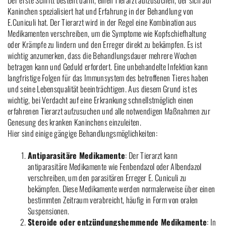
Der erste Schritt besteht darin, einen Tierarzt aufzusuchen, der sich auf
Kaninchen spezialisiert hat und Erfahrung in der Behandlung von
E.Cuniculi hat. Der Tierarzt wird in der Regel eine Kombination aus
Medikamenten verschreiben, um die Symptome wie Kopfschiefhaltung
oder Krämpfe zu lindern und den Erreger direkt zu bekämpfen. Es ist
wichtig anzumerken, dass die Behandlungsdauer mehrere Wochen
betragen kann und Geduld erfordert. Eine unbehandelte Infektion kann
langfristige Folgen für das Immunsystem des betroffenen Tieres haben
und seine Lebensqualität beeinträchtigen. Aus diesem Grund ist es
wichtig, bei Verdacht auf eine Erkrankung schnellstmöglich einen
erfahrenen Tierarzt aufzusuchen und alle notwendigen Maßnahmen zur
Genesung des kranken Kaninchens einzuleiten.
Hier sind einige gängige Behandlungsmöglichkeiten:
Antiparasitäre Medikamente
: Der Tierarzt kann
antiparasitäre Medikamente wie Fenbendazol oder Albendazol
verschreiben, um den parasitären Erreger E. Cuniculi zu
bekämpfen. Diese Medikamente werden normalerweise über einen
bestimmten Zeitraum verabreicht, häufig in Form von oralen
Suspensionen.
Steroide oder entzündungshemmende Medikamente
: In