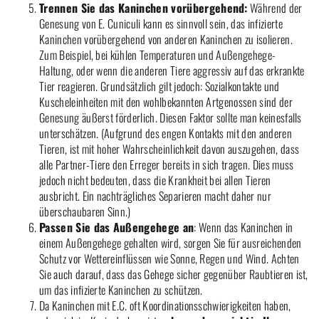
Trennen Sie das Kaninchen vorübergehend:
Während der
Genesung von E. Cuniculi kann es sinnvoll sein, das infizierte
Kaninchen vorübergehend von anderen Kaninchen zu isolieren.
Zum Beispiel, bei kühlen Temperaturen und Außengehege-
Haltung, oder wenn die anderen Tiere aggressiv auf das erkrankte
Tier reagieren. Grundsätzlich gilt jedoch: Sozialkontakte und
Kuscheleinheiten mit den wohlbekannten Artgenossen sind der
Genesung äußerst förderlich. Diesen Faktor sollte man keinesfalls
unterschätzen. (Aufgrund des engen Kontakts mit den anderen
Tieren, ist mit hoher Wahrscheinlichkeit davon auszugehen, dass
alle Partner-Tiere den Erreger bereits in sich tragen. Dies muss
jedoch nicht bedeuten, dass die Krankheit bei allen Tieren
ausbricht. Ein nachträgliches Separieren macht daher nur
überschaubaren Sinn.)
Passen Sie das Außengehege an
: Wenn das Kaninchen in
einem Außengehege gehalten wird, sorgen Sie für ausreichenden
Schutz vor Wettereinflüssen wie Sonne, Regen und Wind. Achten
Sie auch darauf, dass das Gehege sicher gegenüber Raubtieren ist,
um das infizierte Kaninchen zu schützen.
Da Kaninchen mit E.C. oft Koordinationsschwierigkeiten haben,