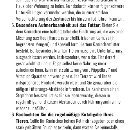
Haus oder Wohnung zu holen. Nur dadurch können folgenschwere
Unterkühlungen vermieden werden, die zu einer starken
Verschlechterung des Zustandes bis hin zum Tod führen könnten.
Besondere Aufmerksamkeit auf das Futter
: Bieten Sie
dem Kaninchen eine ballaststoffreiche Ernährung an, die aus einer
Mischung aus Heu (Hauptbestandteil!), frischem Gemüse (in
begrenzten Mengen) und speziell formuliertem Kaninchenfutter
besteht. Bei besonders kranken Tieren muss eine Unterfütterung
ausgeschlossen werden. Insbesondere, wenn das Tier derart
geschwächt ist und in Folge selbst keine Nahrung mehr
aufnehmen kann, kann eine Zufütterung von „Päppelbrei“ und
Vitaminpräparaten notwendig sein. Ihr Tierarzt wird Ihnen
entsprechende Produkte verschreiben und Sie genau über die
nötigen Fütterungs-Abstände informieren. Da Kaninchen einen
Stopfdarm besitzen, ist es für sie lebenswichtig, diesen in
regelmäßigen und kurzen Abständen durch Nahrungsaufnahme
wieder zu befüllen.
Beobachten Sie die regelmäßige Kotabgabe Ihres
Tieres
. Sollte Ihr Kaninchen keinen Kot mehr abgeben oder einen
stark geblähten Bauch entwickeln, dann warten Sie keinesfalls