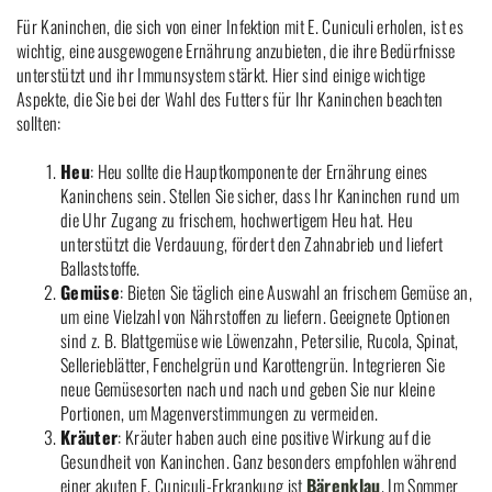
Für Kaninchen, die sich von einer Infektion mit E. Cuniculi erholen, ist es
wichtig, eine ausgewogene Ernährung anzubieten, die ihre Bedürfnisse
unterstützt und ihr Immunsystem stärkt. Hier sind einige wichtige
Aspekte, die Sie bei der Wahl des Futters für Ihr Kaninchen beachten
sollten:
Heu
: Heu sollte die Hauptkomponente der Ernährung eines
Kaninchens sein. Stellen Sie sicher, dass Ihr Kaninchen rund um
die Uhr Zugang zu frischem, hochwertigem Heu hat. Heu
unterstützt die Verdauung, fördert den Zahnabrieb und liefert
Ballaststoffe.
Gemüse
: Bieten Sie täglich eine Auswahl an frischem Gemüse an,
um eine Vielzahl von Nährstoffen zu liefern. Geeignete Optionen
sind z. B. Blattgemüse wie Löwenzahn, Petersilie, Rucola, Spinat,
Sellerieblätter, Fenchelgrün und Karottengrün. Integrieren Sie
neue Gemüsesorten nach und nach und geben Sie nur kleine
Portionen, um Magenverstimmungen zu vermeiden.
Kräuter
: Kräuter haben auch eine positive Wirkung auf die
Gesundheit von Kaninchen. Ganz besonders empfohlen während
einer akuten E. Cuniculi-Erkrankung ist
Bärenklau
. Im Sommer