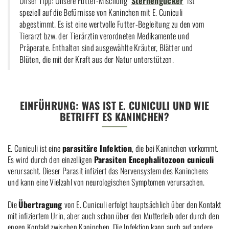
Unser Tipp: Unsere Futter-Mischung "
Sternengucker
" ist
speziell auf die Befürnisse von Kaninchen mit E. Cuniculi
abgestimmt. Es ist eine wertvolle Futter-Begleitung zu den vom
Tierarzt bzw. der Tierärztin verordneten Medikamente und
Präperate. Enthalten sind ausgewählte Kräuter, Blätter und
Blüten, die mit der Kraft aus der Natur unterstützen.
EINFÜHRUNG: WAS IST E. CUNICULI UND WIE
BETRIFFT ES KANINCHEN?
E. Cuniculi ist eine
parasitäre Infektion
, die bei Kaninchen vorkommt.
Es wird durch den einzelligen
Parasiten Encephalitozoon cuniculi
verursacht. Dieser Parasit infiziert das Nervensystem des Kaninchens
und kann eine Vielzahl von neurologischen Symptomen verursachen.
Die
Übertragung
von E. Cuniculi erfolgt hauptsächlich über den Kontakt
mit infiziertem Urin, aber auch schon über den Mutterleib oder durch den
engen Kontakt zwischen Kaninchen. Die Infektion kann auch auf andere