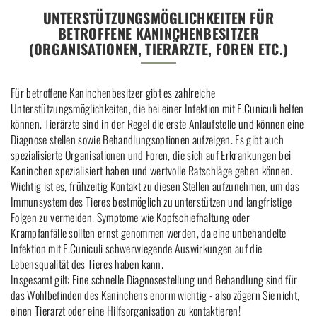
UNTERSTÜTZUNGSMÖGLICHKEITEN FÜR
BETROFFENE KANINCHENBESITZER
(ORGANISATIONEN, TIERÄRZTE, FOREN ETC.)
Für betroffene Kaninchenbesitzer gibt es zahlreiche
Unterstützungsmöglichkeiten, die bei einer Infektion mit E.Cuniculi helfen
können. Tierärzte sind in der Regel die erste Anlaufstelle und können eine
Diagnose stellen sowie Behandlungsoptionen aufzeigen. Es gibt auch
spezialisierte Organisationen und Foren, die sich auf Erkrankungen bei
Kaninchen spezialisiert haben und wertvolle Ratschläge geben können.
Wichtig ist es, frühzeitig Kontakt zu diesen Stellen aufzunehmen, um das
Immunsystem des Tieres bestmöglich zu unterstützen und langfristige
Folgen zu vermeiden. Symptome wie Kopfschiefhaltung oder
Krampfanfälle sollten ernst genommen werden, da eine unbehandelte
Infektion mit E.Cuniculi schwerwiegende Auswirkungen auf die
Lebensqualität des Tieres haben kann.
Insgesamt gilt: Eine schnelle Diagnosestellung und Behandlung sind für
das Wohlbefinden des Kaninchens enorm wichtig - also zögern Sie nicht,
einen Tierarzt oder eine Hilfsorganisation zu kontaktieren!