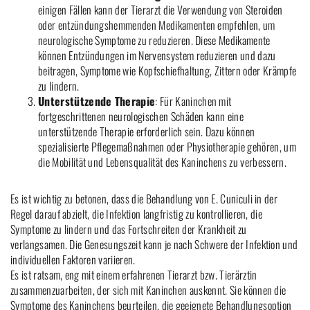
einigen Fällen kann der Tierarzt die Verwendung von Steroiden
oder entzündungshemmenden Medikamenten empfehlen, um
neurologische Symptome zu reduzieren. Diese Medikamente
können Entzündungen im Nervensystem reduzieren und dazu
beitragen, Symptome wie Kopfschiefhaltung, Zittern oder Krämpfe
zu lindern.
Unterstützende Therapie
: Für Kaninchen mit
fortgeschrittenen neurologischen Schäden kann eine
unterstützende Therapie erforderlich sein. Dazu können
spezialisierte Pflegemaßnahmen oder Physiotherapie gehören, um
die Mobilität und Lebensqualität des Kaninchens zu verbessern.
Es ist wichtig zu betonen, dass die Behandlung von E. Cuniculi in der
Regel darauf abzielt, die Infektion langfristig zu kontrollieren, die
Symptome zu lindern und das Fortschreiten der Krankheit zu
verlangsamen. Die Genesungszeit kann je nach Schwere der Infektion und
individuellen Faktoren variieren.
Es ist ratsam, eng mit einem erfahrenen Tierarzt bzw. Tierärztin
zusammenzuarbeiten, der sich mit Kaninchen auskennt. Sie können die
Symptome des Kaninchens beurteilen, die geeignete Behandlungsoption