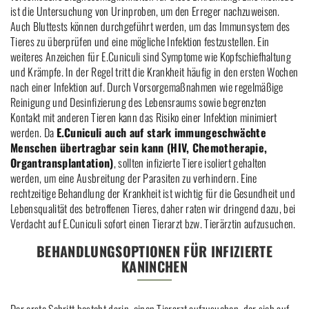
ist die Untersuchung von Urinproben, um den Erreger nachzuweisen.
Auch Bluttests können durchgeführt werden, um das Immunsystem des
Tieres zu überprüfen und eine mögliche Infektion festzustellen. Ein
weiteres Anzeichen für E.Cuniculi sind Symptome wie Kopfschiefhaltung
und Krämpfe. In der Regel tritt die Krankheit häufig in den ersten Wochen
nach einer Infektion auf. Durch Vorsorgemaßnahmen wie regelmäßige
Reinigung und Desinfizierung des Lebensraums sowie begrenzten
Kontakt mit anderen Tieren kann das Risiko einer Infektion minimiert
werden. Da
E.Cuniculi auch auf stark immungeschwächte
Menschen übertragbar sein kann (HIV, Chemotherapie,
Organtransplantation)
, sollten infizierte Tiere isoliert gehalten
werden, um eine Ausbreitung der Parasiten zu verhindern. Eine
rechtzeitige Behandlung der Krankheit ist wichtig für die Gesundheit und
Lebensqualität des betroffenen Tieres, daher raten wir dringend dazu, bei
Verdacht auf E.Cuniculi sofort einen Tierarzt bzw. Tierärztin aufzusuchen.
BEHANDLUNGSOPTIONEN FÜR INFIZIERTE
KANINCHEN