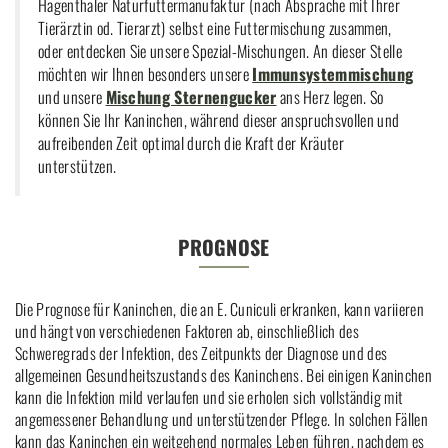
Hagenthaler Naturfuttermanufaktur (nach Absprache mit Ihrer
Tierärztin od. Tierarzt) selbst eine Futtermischung zusammen,
oder entdecken Sie unsere Spezial-Mischungen. An dieser Stelle
möchten wir Ihnen besonders unsere
Immunsystemmischung
und unsere
Mischung Sternengucker
ans Herz legen. So
können Sie Ihr Kaninchen, während dieser anspruchsvollen und
aufreibenden Zeit optimal durch die Kraft der Kräuter
unterstützen.
PROGNOSE
Die Prognose für Kaninchen, die an E. Cuniculi erkranken, kann variieren
und hängt von verschiedenen Faktoren ab, einschließlich des
Schweregrads der Infektion, des Zeitpunkts der Diagnose und des
allgemeinen Gesundheitszustands des Kaninchens. Bei einigen Kaninchen
kann die Infektion mild verlaufen und sie erholen sich vollständig mit
angemessener Behandlung und unterstützender Pflege. In solchen Fällen
kann das Kaninchen ein weitgehend normales Leben führen, nachdem es