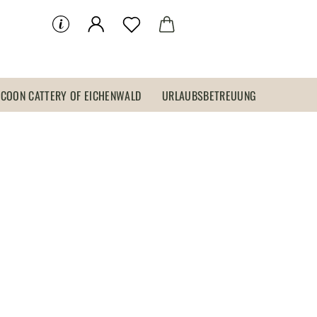
 COON CATTERY OF EICHENWALD
URLAUBSBETREUUNG