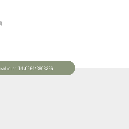
1
)
 Zeiselmauer- Tel.:0664/3908396