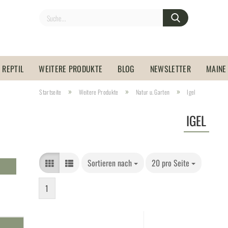
REPTIL
WEITERE PRODUKTE
BLOG
NEWSLETTER
MAINE
»
»
»
Startseite
Weitere Produkte
Natur u. Garten
Igel
IGEL
Sortieren nach
20 pro Seite
1