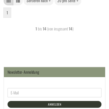
Sortieren nach
20 pro Seite
1
1
bis
14
(von insgesamt
14
)
Newsletter-Anmeldung
ANMELDEN