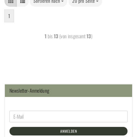
Sortieren nach
20 pro Seite
1
1
bis
13
(von insgesamt
13
)
Newsletter-Anmeldung
ANMELDEN