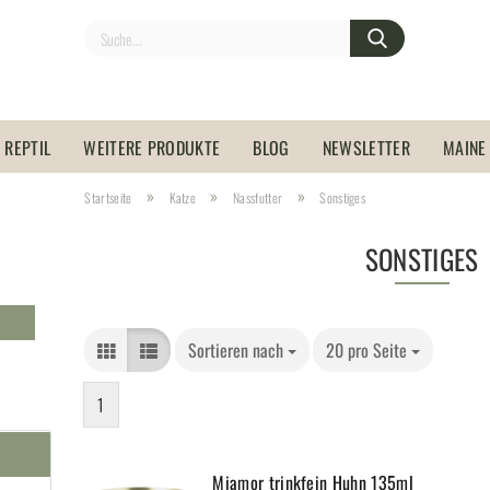
REPTIL
WEITERE PRODUKTE
BLOG
NEWSLETTER
MAINE
»
»
»
Startseite
Katze
Nassfutter
Sonstiges
SONSTIGES
Sortieren nach
20 pro Seite
1
Miamor trinkfein Huhn 135ml