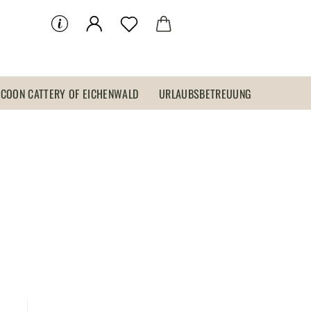
 COON CATTERY OF EICHENWALD
URLAUBSBETREUUNG