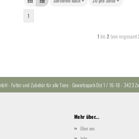
Sortieren nach
20 pro Seite
1
1
bis
2
(von insgesamt
H - Futter und Zubehör für alle Tiere - Gewerbepark Ost 1 / 16-18 - 3423
Mehr über...
Über uns
Jobs