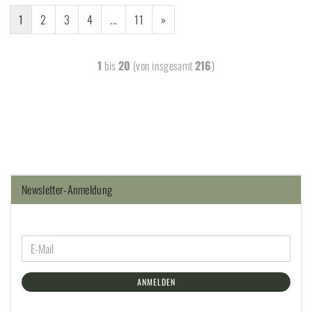
1
2
3
4
...
11
»
1
bis
20
(von insgesamt
216
)
Newsletter-Anmeldung
ANMELDEN