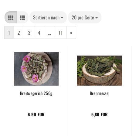
Sortieren nach
20 pro Seite
1
2
3
4
...
11
»
Breitwegerich 250g
Brennnessel
6,90 EUR
5,80 EUR