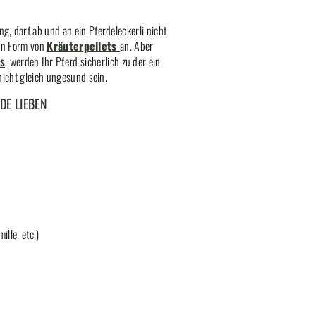
, darf ab und an ein Pferdeleckerli nicht
 in Form von
Kräuterpellets
an. Aber
s
, werden Ihr Pferd sicherlich zu der ein
nicht gleich ungesund sein.
DE LIEBEN
ille, etc.)