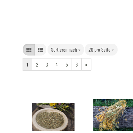
Sortieren nach
20 pro Seite
1
2
3
4
5
6
»