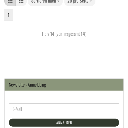
Sortieren nach
20 pro Seite
1
1
bis
14
(von insgesamt
14
)
Newsletter-Anmeldung
ANMELDEN