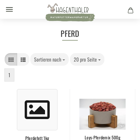
PFERD
Sortieren nach
20 pro Seite
1
Loys-Pferdemix 500g
Pferdefett 1kg