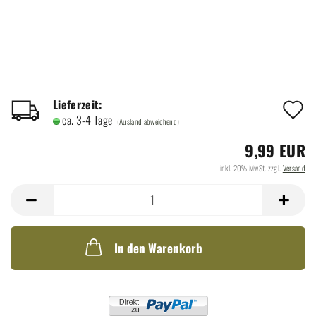
A
Lieferzeit:
ca. 3-4 Tage
(Ausland abweichend)
d
9,99 EUR
M
inkl. 20% MwSt. zzgl.
Versand
In den Warenkorb