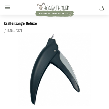
Krallenzange Deluxe
(Art.Nr.:
732
)