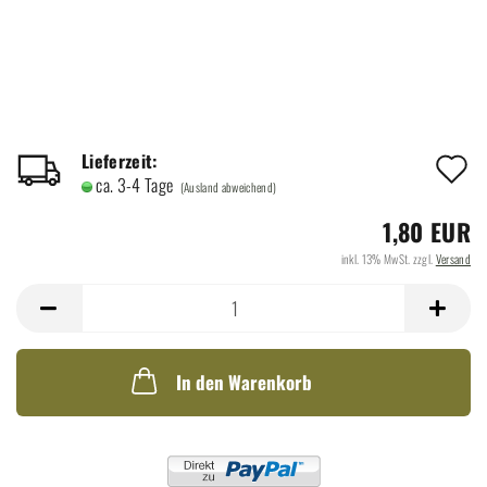
A
Lieferzeit:
ca. 3-4 Tage
(Ausland abweichend)
d
1,80 EUR
M
inkl. 13% MwSt. zzgl.
Versand
In den Warenkorb