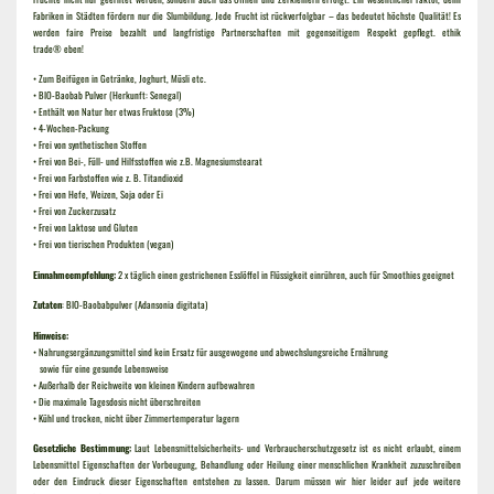
Fabriken in Städten fördern nur die Slumbildung. Jede Frucht ist rückverfolgbar – das bedeutet höchste Qualität! Es
werden faire Preise bezahlt und langfristige Partnerschaften mit gegenseitigem Respekt gepflegt.
ethik
trade®
eben!
• Zum Beifügen in Getränke, Joghurt, Müsli etc.
• BIO-Baobab Pulver (Herkunft: Senegal)
• Enthält von Natur her etwas Fruktose (3%)
• 4-Wochen-Packung
• Frei von synthetischen Stoffen
• Frei von Bei-, Füll- und Hilfsstoffen wie z.B. Magnesiumstearat
• Frei von Farbstoffen wie z. B. Titandioxid
• Frei von Hefe, Weizen, Soja oder Ei
• Frei von Zuckerzusatz
• Frei von Laktose und Gluten
• Frei von tierischen Produkten (vegan)
Einnahmeempfehlung:
2 x täglich einen gestrichenen Esslöffel in Flüssigkeit einrühren, auch für Smoothies geeignet
Zutaten
:
BIO-Baobabpulver (Adansonia digitata)
Hinweise:
• Nahrungsergänzungsmittel sind kein Ersatz für ausgewogene und abwechslungsreiche Ernährung
sowie für eine gesunde Lebensweise
• Außerhalb der Reichweite von kleinen Kindern aufbewahren
• Die maximale Tagesdosis nicht überschreiten
• Kühl und trocken, nicht über Zimmertemperatur lagern
Gesetzliche Bestimmung:
Laut Lebensmittelsicherheits- und Verbraucherschutzgesetz ist es nicht erlaubt, einem
Lebensmittel Eigenschaften der Vorbeugung, Behandlung oder Heilung einer menschlichen Krankheit zuzuschreiben
oder den Eindruck dieser Eigenschaften entstehen zu lassen. Darum müssen wir hier leider auf jede weitere