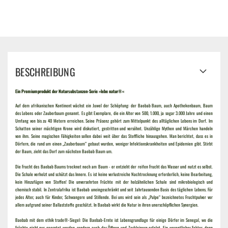
BESCHREIBUNG
Ein Premiumprodukt der Natursubstanzen-Serie »lebe natur®«
Auf dem afrikanischen Kontinent wächst ein Juwel der Schöpfung: der Baobab Baum, auch Apothekenbaum, Baum
des Lebens oder Zauberbaum genannt. Es gibt Exemplare, die ein Alter von 500, 1.000, ja sogar 3.000 Jahre und einen
Umfang von bis zu 40 Metern erreichen. Seine Präsenz gehört zum Mittelpunkt des alltäglichen Lebens im Dorf. Im
Schatten seiner mächtigen Krone wird diskutiert, gestritten und versöhnt. Unzählige Mythen und Märchen handeln
von ihm. Seine magischen Fähigkeiten sollen dabei weit über das Stoffliche hinausgehen. Man berichtet, dass es in
Dörfern, die rund um einen „Zauberbaum“ gebaut wurden, weniger Infektionskrankheiten und Epidemien gibt. Stirbt
der Baum, zieht das Dorf zum nächsten Baobab Baum um.
Die Frucht des Baobab Baums trocknet noch am Baum - er entzieht der reifen Frucht das Wasser und nutzt es selbst.
Die Schale verholzt und schützt das Innere. Es ist keine verlustreiche Nachtrocknung erforderlich, keine Bearbeitung,
kein Hinzufügen von Stoffen! Die unversehrten Früchte mit der holzähnlichen Schale sind mikrobiologisch und
chemisch stabil. In Zentralafrika ist Baobab uneingeschränkt und seit Jahrtausenden Basis des täglichen Lebens. Für
jedes Alter, auch für Kinder, Schwangere und Stillende. Bei uns wird sein als „Pulpe“ bezeichnetes Fruchtpulver vor
allem aufgrund seiner Ballaststoffe geschätzt. In Baobab wirkt die Natur in ihren unerschöpflichen Synergien.
Baobab mit dem
ethik trade®
-Siegel: Die Baobab-Ernte ist Lebensgrundlage für einige Dörfer im Senegal, wo die
Früchte nicht nur geerntet werden, sondern auch das Öffnen und Zerkleinern erfolgt. Ein wesentlicher Faktor, denn