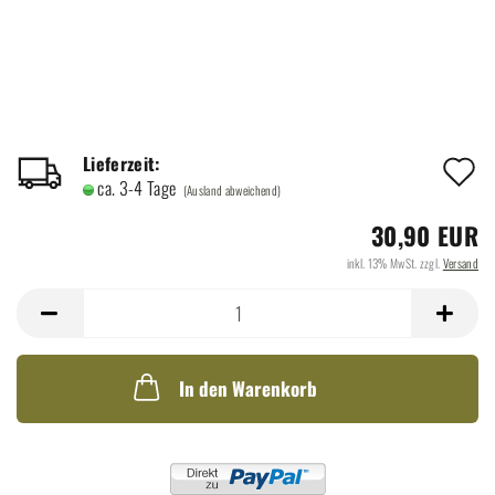
A
Lieferzeit:
ca. 3-4 Tage
(Ausland abweichend)
d
30,90 EUR
M
inkl. 13% MwSt. zzgl.
Versand
In den Warenkorb