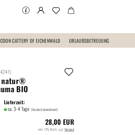
 COON CATTERY OF EICHENWALD
URLAUBSBETREUUNG
Auf
:
4241
)
e natur®
den
cuma BIO
Merkzettel
Lieferzeit:
ca. 3-4 Tage
(Ausland abweichend)
28,00 EUR
inkl. 13% MwSt. zzgl.
Versand