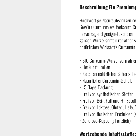
Beschreibung Ein Premium
Hochwertige Natursubstanzen ach
Gewürz Curcuma weltbekannt. Cu
hervorragend geeignet, sondern 
ganzen Wurzel samt ihrer ätherisc
natürlichen Wirkstoffs Curcumin
• BIO Curcuma-Wurzel vermahle
• Herkunft: Indien
• Reich an natürlichen ätherisch
• Natürlicher Curcumin-Gehalt
• 15-Tage-Packung
• Frei von synthetischen Stoffen
• Frei von Bei-, Füll und Hilfsstof
• Frei von Laktose, Gluten, Hefe, 
• Frei von tierischen Produkten 
• Zellulose-Kapsel (pflanzlich)
Wertgebende Inhaltsstoffe