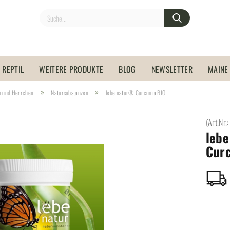
REPTIL
WEITERE PRODUKTE
BLOG
NEWSLETTER
MAINE
»
»
n und Herrchen
Natursubstanzen
lebe natur® Curcuma BIO
(Art.Nr.
leb
Cur