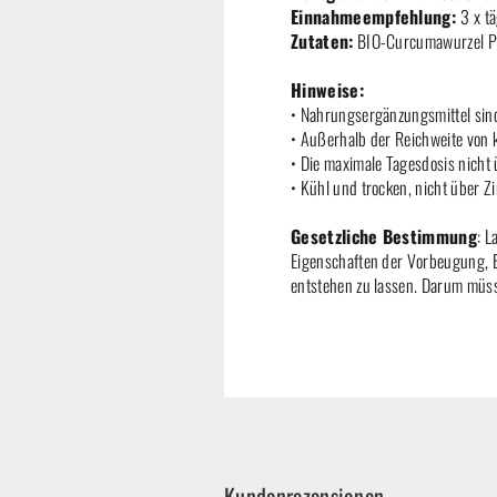
Einnahmeempfehlung:
3 x t
Zutaten:
BIO-Curcumawurzel Pul
Hinweise:
• Nahrungsergänzungsmittel sin
• Außerhalb der Reichweite von 
• Die maximale Tagesdosis nicht
• Kühl und trocken, nicht über 
Gesetzliche Bestimmung
: L
Eigenschaften der Vorbeugung, B
entstehen zu lassen. Darum müsse
Kundenrezensionen