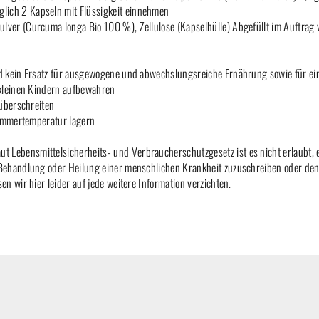
äglich 2 Kapseln mit Flüssigkeit einnehmen
ver (Curcuma longa Bio 100 %), Zellulose (Kapselhülle) Abgefüllt im Auftra
d kein Ersatz für ausgewogene und abwechslungsreiche Ernährung sowie für e
kleinen Kindern aufbewahren
 überschreiten
Zimmertemperatur lagern
aut Lebensmittelsicherheits- und Verbraucherschutzgesetz ist es nicht erlaubt,
ehandlung oder Heilung einer menschlichen Krankheit zuzuschreiben oder den
n wir hier leider auf jede weitere Information verzichten.