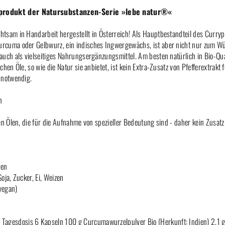
produkt der Natursubstanzen-Serie »lebe natur®«
tsam in Handarbeit hergestellt in Österreich! Als Hauptbestandteil des Curry
rcuma oder Gelbwurz, ein indisches Ingwergewächs, ist aber nicht nur zum Wü
auch als vielseitiges Nahrungsergänzungsmittel. Am besten natürlich in Bio-Qu
hen Öle, so wie die Natur sie anbietet, ist kein Extra-Zusatz von Pfefferextrakt
 notwendig.
n
en Ölen, die für die Aufnahme von spezieller Bedeutung sind - daher kein Zusatz
fen
Soja, Zucker, Ei, Weizen
(vegan)
:
Tagesdosis 6 Kapseln 100 g Curcumawurzelpulver Bio (Herkunft: Indien) 2,1 