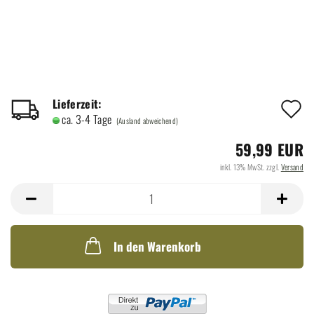
A
Lieferzeit:
ca. 3-4 Tage
(Ausland abweichend)
d
59,99 EUR
M
inkl. 13% MwSt. zzgl.
Versand
In den Warenkorb