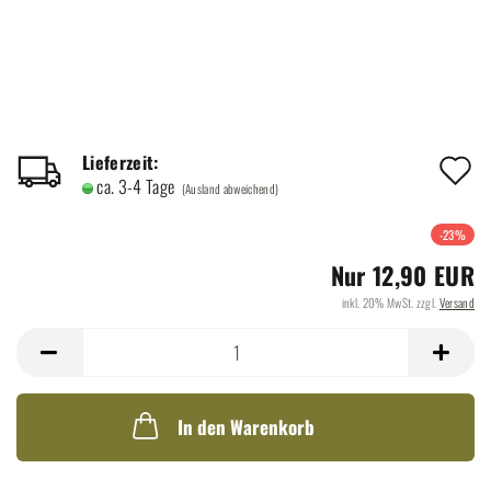
A
Lieferzeit:
ca. 3-4 Tage
(Ausland abweichend)
d
M
-23%
Nur 12,90 EUR
inkl. 20% MwSt. zzgl.
Versand
In den Warenkorb